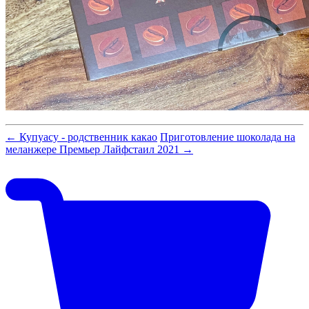
← Купуасу - родственник какао
Приготовление шоколада на
меланжере Премьер Лайфстаил 2021 →