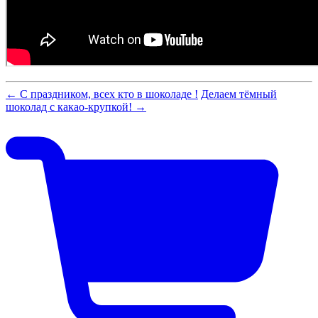
← С праздником, всех кто в шоколаде !
Делаем тёмный
шоколад с какао-крупкой! →