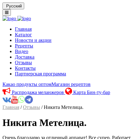
Русский
Главная
Каталог
Новости и акции
Рецепты
Видео
Доставка
Отзывы
Контакты
Партнерская программа
Какао продукты оптом
Магазин рецептов
Распродажа меланжеров
Карта Бин-ту-бар
Главная
/
Отзывы
/ Никита Метелица.
Никита Метелица.
Очень благодарю за отличный аппарат! Все супер. Работает