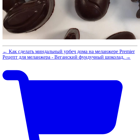
← Как сделать миндальный урбеч дома на меланжере Premier
Рецепт для меланжера - Веганский фундучный шоколад. →