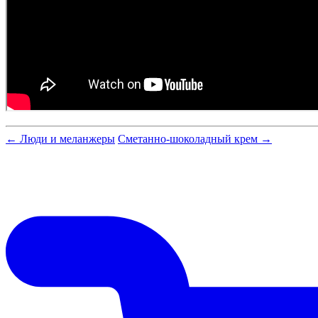
← Люди и меланжеры
Сметанно-шоколадный крем →