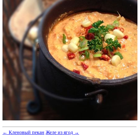
← Кленовый пекан
Желе из ягод →