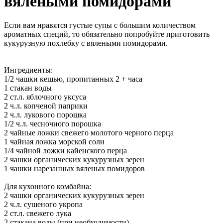
вялеными помидорами
Если вам нравятся густые супы с большим количеством
ароматных специй, то обязательно попробуйте приготовить
кукурузную похлебку с вялеными помидорами.
Ингредиенты:
1/2 чашки кешью, пропитанных 2 + часа
1 стакан воды
2 ст.л. яблочного уксуса
2 ч.л. копченой паприки
2 ч.л. лукового порошка
1/2 ч.л. чесночного порошка
2 чайные ложки свежего молотого черного перца
1 чайная ложка морской соли
1/4 чайной ложки кайенского перца
2 чашки органических кукурузных зерен
1 чашки нарезанных вяленых помидоров
Для кухонного комбайна:
2 чашки органических кукурузных зерен
2 ч.л. сушеного укропа
2 ст.л. свежего лука
2 стакана воды (при необходимости)