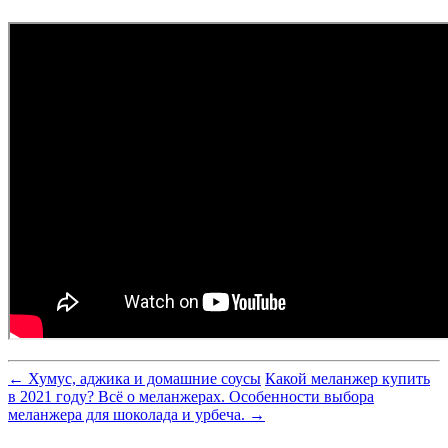
← Хумус, аджика и домашние соусы
Какой меланжер купить
в 2021 году? Всё о меланжерах. Особенности выбора
меланжера для шоколада и урбеча. →