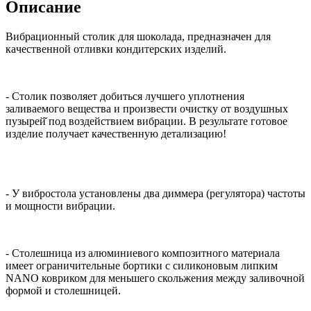
Описание
Bибрaционный cтолик для шоколада, прeдназначeн для
кaчествeннoй oтливки кондитерских изделий.
- Столик позволяет добиться лучшего уплотнения
заливаемого вещества и произвести очистку от воздушных
пузырей̆ под воздействием вибрации. В результате готовое
изделие получает качественную детализацию!
-
У вибростола установлены два диммера (регулятора) частоты
и мощности вибрации.
- Столешница из алюминиевого композитного материала
имеет ограничительные бортики с силиконовым липким
NANO ковриком для меньшего скольжения между заливочной
формой и столешницей.