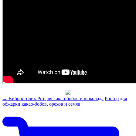
← Вибростолик Pro для какао-бобов и шоколада
Ростер для
обжарки какао-бобов, орехов и семян →